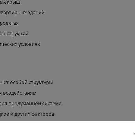
ных крыш
квартирных зданий
роектах
конструкций
ических условиях
счет особой структуры
м воздействиям
аря продуманной системе
ков и других факторов
тации за счет вентиляционных свойств