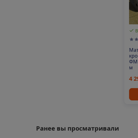
В
Мат
кро
ФМ 
м
4 2
Ранее вы просматривали