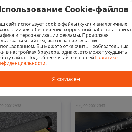
спользование Cookie-файлов
ш сайт использует cookie-файлы (куки) и аналогичные
хнологии для обеспечения корректной работы, анализа
афика и персонализации рекламы. Продолжая
льзоваться сайтом, вы соглашаетесь с их
спользованием. Вы можете отключить необязательные
ки в настройках браузера, однако, это может ухудшить
нониколь
Битумная гидроизоляция
Показать вс
боту сайта. Подробнее читайте в нашей
Политике
онфиденциальности
.
Я согласен
 00-00012938
Код: 00-00012545