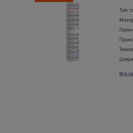
Тип т
Мате
Горю
Прои
Темп
Шири
Все х