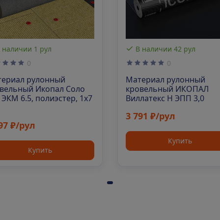
 наличии 1 рул
В наличии 42 рул
0
0
ериал рулонный
Материал рулонный
вельный Икопал Соло
кровельный ИКОПАЛ
ЭКМ 6.5, полиэстер, 1х7
Виллатекс Н ЭПП 3,0
3 791 ₽/рул
97 ₽/рул
Купить
Купить