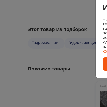
И
На
те
тр
Этот товар из подборок
по
и
ку
Гидроизоляция
Гидроизоляция Тех
ра
к
Похожие товары
Код: