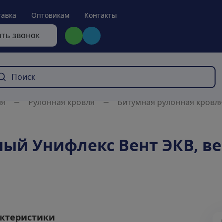
тавка
Оптовикам
Контакты
ать звонок
ля
Рулонная кровля
Битумная рулонная кровл
ый Унифлекс Вент ЭКВ, ве
ктеристики