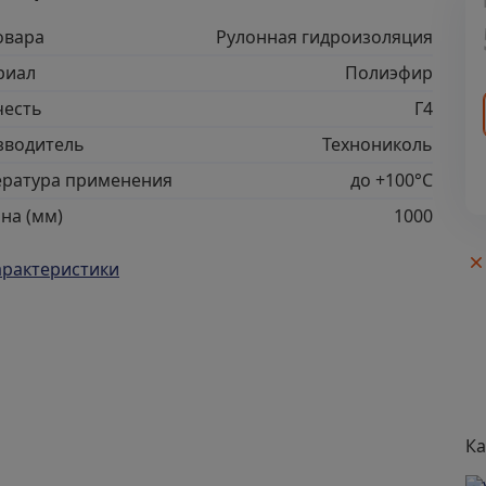
овара
Рулонная гидроизоляция
риал
Полиэфир
честь
Г4
зводитель
Технониколь
ература применения
до +100°С
на (мм)
1000
арактеристики
Ка