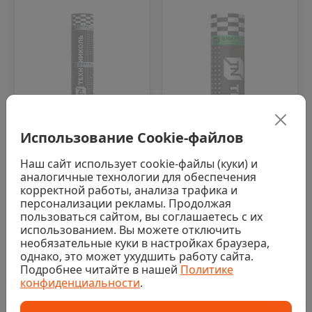
Использование Cookie-файлов
Нет в наличии
0
Наш сайт использует cookie-файлы (куки) и
аналогичные технологии для обеспечения
Материал
корректной работы, анализа трафика и
кровельный Биполь
персонализации рекламы. Продолжая
ТКП, сланец серый,
пользоваться сайтом, вы соглашаетесь с их
1х10 м
использованием. Вы можете отключить
необязательные куки в настройках браузера,
Последняя цена
однако, это может ухудшить работу сайта.
Нет в наличии
2 740 ₽/рул
Подробнее читайте в нашей
Политике
0
конфиденциальности
.
Аналог
Материал