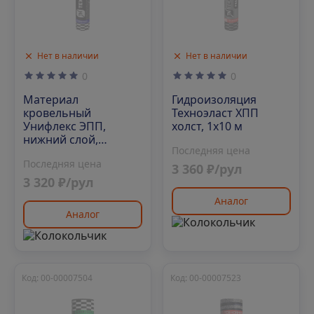
Нет в наличии
Нет в наличии
0
0
Материал
Гидроизоляция
кровельный
Техноэласт ХПП
Унифлекс ЭПП,
холст, 1х10 м
нижний слой,
Последняя цена
полиэфир, 10 м²
Последняя цена
3 360 ₽/рул
3 320 ₽/рул
Аналог
Аналог
Код: 00-00007504
Код: 00-00007523