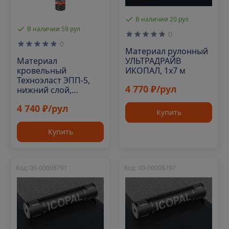
В наличии 20 рул
В наличии 59 рул
0
0
Материал рулонный
Материал
УЛЬТРАДРАЙВ
кровельный
ИКОПАЛ, 1х7 м
Техноэласт ЭПП-5,
4 770 ₽/рул
нижний слой,
полиэфир, 10 м²
4 740 ₽/рул
Купить
Купить
Код: 00-00008791
Код: 00-00008797