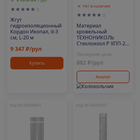
В наличии 1 рул
Нет в наличии
0
0
Жгут
Материал
гидроизоляционный
кровельный
Кордон Икопал, d-3
ТЕХНОНИКОЛЬ
см, L-20 м
Стеклоизол Р ХПП-2,1
9 347 ₽/рул
1х9 м
Последняя цена
882 ₽/рул
Купить
Аналог
Код: 00-00008461
Код: 00-00002957