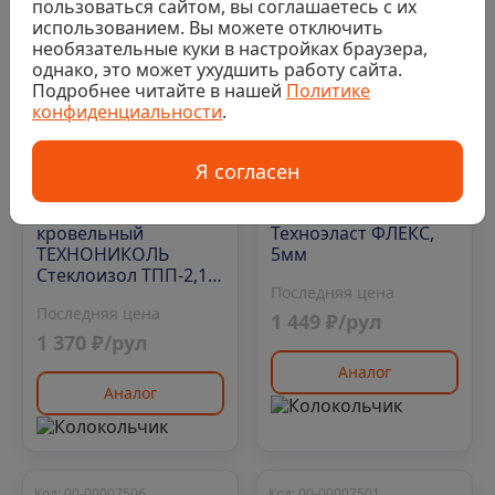
пользоваться сайтом, вы соглашаетесь с их
использованием. Вы можете отключить
необязательные куки в настройках браузера,
однако, это может ухудшить работу сайта.
Подробнее читайте в нашей
Политике
конфиденциальности
.
Нет в наличии
Нет в наличии
Я согласен
0
0
Материал
Гидроизоляция
кровельный
Техноэласт ФЛЕКС,
ТЕХНОНИКОЛЬ
5мм
Стеклоизол ТПП-2,1,
Последняя цена
1х10 м
Последняя цена
1 449 ₽/рул
1 370 ₽/рул
Аналог
Аналог
Код: 00-00007506
Код: 00-00007501