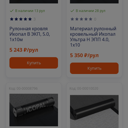
В наличии 13 рул
В наличии 28 рул
3
0
Рулонная кровля
Материал рулонный
Икопал В ЭКП, 5.0,
кровельный Икопал
1х10м
Ультра Н ЭПП 4.0,
1х10
5 243 ₽/рул
5 350 ₽/рул
Купить
Купить
Код: 00-00008796
Код: 00-00010020