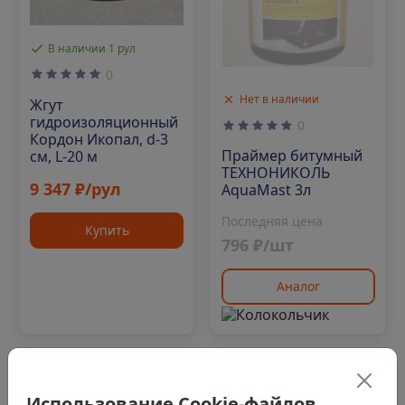
В наличии 1 рул
0
Нет в наличии
Жгут
гидроизоляционный
0
Кордон Икопал, d-3
Праймер битумный
см, L-20 м
ТЕХНОНИКОЛЬ
9 347 ₽/рул
AquaMast 3л
Последняя цена
Купить
796 ₽/шт
Аналог
Код: 00-00002958
Код: 00-00008461
Использование Cookie-файлов