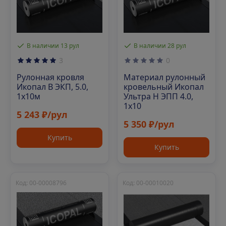
В наличии 13 рул
В наличии 28 рул
3
0
Рулонная кровля
Материал рулонный
Икопал В ЭКП, 5.0,
кровельный Икопал
1х10м
Ультра Н ЭПП 4.0,
1х10
5 243 ₽/рул
5 350 ₽/рул
Купить
Купить
Код: 00-00008796
Код: 00-00010020