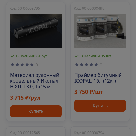
Код: 00-00008795
Код: 00-00008499
В наличии 81 рул
В наличии 85 шт
0
0
Материал рулонный
Праймер битумный
кровельный Икопал
ICOPAL, 16л (12кг)
Н ХПП 3.0, 1х15 м
3 750 ₽/шт
3 715 ₽/рул
Купить
Купить
Код: 00-00012545
Код: 00-00008794