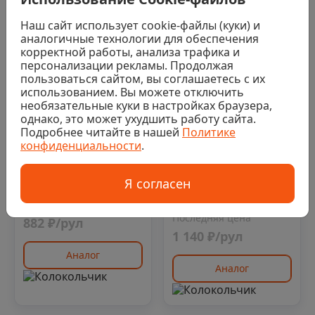
Наш сайт использует cookie-файлы (куки) и
аналогичные технологии для обеспечения
корректной работы, анализа трафика и
персонализации рекламы. Продолжая
пользоваться сайтом, вы соглашаетесь с их
использованием. Вы можете отключить
Нет в наличии
необязательные куки в настройках браузера,
Нет в наличии
0
однако, это может ухудшить работу сайта.
0
Подробнее читайте в нашей
Политике
Материал
конфиденциальности
.
Материал
кровельный
кровельный
ТЕХНОНИКОЛЬ
ТЕХНОНИКОЛЬ
Стеклоизол Р ХПП-2,1
Я согласен
Стеклоизол ХПП-2,5,
1х9 м
Последняя цена
1х10 м
Последняя цена
882 ₽/рул
1 140 ₽/рул
Аналог
Аналог