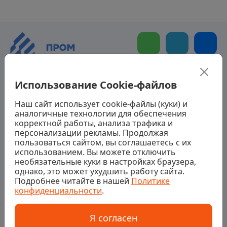
Использование Cookie-файлов
Контакты
Наш сайт использует cookie-файлы (куки) и
+7 (343) 363-94-89
аналогичные технологии для обеспечения
корректной работы, анализа трафика и
Пн-Пт 9:00 – 18:00
Сб 10:00 – 14:00
персонализации рекламы. Продолжая
пользоваться сайтом, вы соглашаетесь с их
info@promizol-ural.ru
использованием. Вы можете отключить
необязательные куки в настройках браузера,
однако, это может ухудшить работу сайта.
О компании
Подробнее читайте в нашей
Политике
конфиденциальности
.
Клиенты
Я согласен
Партнерам