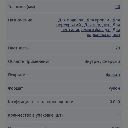
тепловое излучение внутрь помещения,повышая его
энергоэффективность.
Толщина (мм)
50
Упругость: Благодаря упругой структуре, плотно
Назначение
прилегает к элементам каркаса и стен, исключая
Для подвала
,
Для кровли
,
Для
образование щелей и пустот.
перекрытий
,
Для чердака
,
Для
вентилируемого фасада
,
Для
Проницаемость для пара: Позволяет стенам
каркасного дома
"дышать", предотвращая образование конденсата и
появление плесени.
Плотность
20
Устойчивость к деформации: Сохраняет свою форму и
размеры в течение всего срока службы.
Область применения
Внутри
,
Снаружи
Простота монтажа: Легко режется и монтируется, не
требуя специальных навыков.
Покрытие
Фольга
Экологичность: Не содержит вредных веществ и
безопасен для здоровья человека и окружающей
Формат
Рулон
среды.
Коэффициент теплопроводности
0.040
Область применения
Количество в упаковке (шт)
1
Скатные кровли: Между и под стропилами (с