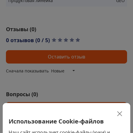
Продуктовая линейка
GEO
внутренней стороны).
Мансарды: Стены, скаты, потолки.
Каркасные стены: С внутренней стороны.
Отзывы (
0
)
Шумные помещения: Стены, перегородки.
0 отзывов (0 / 5)
Оставить отзыв
Сначала показывать
Новые
Вопросы (
0
)
Задать вопрос
Использование Cookie-файлов
Наш сайт использует cookie-файлы (куки) и