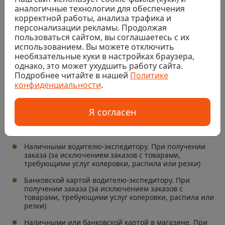
аналогичные технологии для обеспечения
Сертификаты
корректной работы, анализа трафика и
персонализации рекламы. Продолжая
пользоваться сайтом, вы соглашаетесь с их
использованием. Вы можете отключить
необязательные куки в настройках браузера,
Доставка и оплата
однако, это может ухудшить работу сайта.
Подробнее читайте в нашей
Политике
Выбранный товар и услуги Вы можете легко и
конфиденциальности
.
быстро оплатить удобным для Вас способом.
Я согласен
Способы оплаты
Наличными водителю-экспедитору. При получении
заказа (за исключением заказов с товарами,
требующими услуг колеровки, распила или резки)
Банковской картой водителю-экспедитору. При
получении заказа (за исключением заказов с
товарами, требующими услуг колеровки, распила или
резки)
Наличными или банковской картой в магазине. При