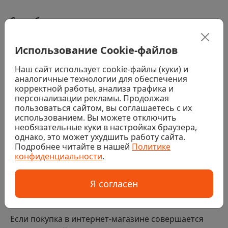
Способы оплаты
Наличными водителю-экспедитору. При получении
Использование Cookie-файлов
заказа (за исключением заказов с товарами,
требующими услуг колеровки, распила или резки)
Наш сайт использует cookie-файлы (куки) и
аналогичные технологии для обеспечения
Банковской картой водителю-экспедитору. При
корректной работы, анализа трафика и
получении заказа (за исключением заказов с
персонализации рекламы. Продолжая
товарами, требующими услуг колеровки, распила или
резки)
пользоваться сайтом, вы соглашаетесь с их
использованием. Вы можете отключить
Наличными или банковской картой в магазине. При
необязательные куки в настройках браузера,
получении заказа (за исключением заказов с
однако, это может ухудшить работу сайта.
товарами, требующими услуг колеровки, распила или
Подробнее читайте в нашей
Политике
резки)
конфиденциальности
.
Банковской картой на сайте
Я согласен
Безналичный расчет
Если покупка в интернет-магазине совершается