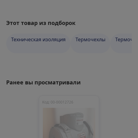
Этот товар из подборок
Техническая изоляция
Термочехлы
Термочех
Ранее вы просматривали
Код: 00-00012726