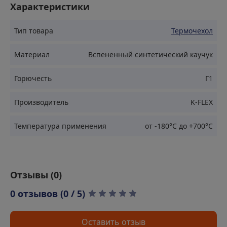
использования в системах отопления,
Характеристики
водоснабжения и вентиляции, особенно в
условиях повышенной влажности и агрессивной
Тип товара
Термочехол
среды.
Материал
Вспененный синтетический каучук
Применение
Горючесть
Г1
Производитель
K-FLEX
Изоляция трубопроводов в системах отопления и
горячего водоснабжения
Температура применения
от -180°С до +700°С
Защита вентиляционных и кондиционирующих
систем
Использование в промышленных и жилых объектах
Теплоизоляция оборудования и машин
Отзывы (
0
)
Применение в условиях повышенной влажности и
0 отзывов (0 / 5)
экстремальных температур
Преимущества
Оставить отзыв