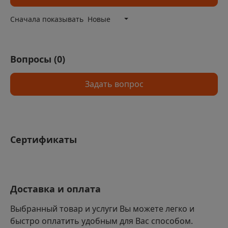
Сначала показывать
Новые
Эффективная теплоизоляция для снижения тепловых
потерь
Вопросы (
0
)
Устойчивость к влаге и агрессивным химическим
веществам
Задать вопрос
Прочность и надежность в эксплуатации
Легкость и удобство монтажа
Долговечность — срок службы более 50 лет
Универсальность применения в различных отраслях
Сертификаты
и условиях
Доставка и оплата
Выбранный товар и услуги Вы можете легко и
быстро оплатить удобным для Вас способом.