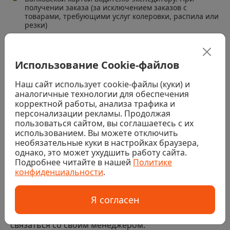
получении заказа (за исключением заказов с
товарами, требующими услуг колеровки, распила или
резки)
Наличными или банковской картой в магазине. При
получении заказа (за исключением заказов с
товарами, требующими услуг колеровки, распила или
Использование Cookie-файлов
резки)
Наш сайт использует cookie-файлы (куки) и
Банковской картой на сайте
аналогичные технологии для обеспечения
корректной работы, анализа трафика и
Безналичный расчет
персонализации рекламы. Продолжая
пользоваться сайтом, вы соглашаетесь с их
использованием. Вы можете отключить
Если покупка в интернет-магазине совершается
необязательные куки в настройках браузера,
организацией или иным юридическим лицом, то
однако, это может ухудшить работу сайта.
Подробнее читайте в нашей
Политике
оплата производится по счету, который
конфиденциальности
.
выставляет менеджер интернет-магазина. Срок
оплаты счета – до 3 дней. Срок забора товара со
Я согласен
склада – до 5 дней. При необходимости возможно
продление ериода оплаты счета - для этого нужно
связаться со своим менеджером.