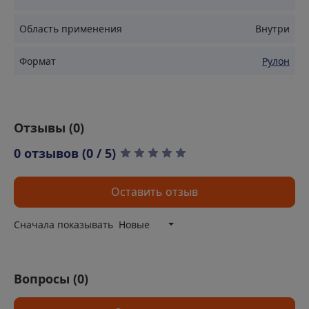
свойства обеспечивают комфортный уровень шума
внутри помещений.
Область применения
Внутри
Влагостойкость: Материал не впитывает влагу,
предотвращая образование плесени и грибка,
Формат
способствуя сохранению здорового микроклимата.
Рулон
Простота монтажа: Легкий вес и удобные размеры
материала делают его монтаж быстрым и легким,
экономя ваше время и усилия.
Отзывы (
0
)
Экологичность: Безопасен для здоровья и
окружающей среды, не выделяет вредных веществ.
0 отзывов (0 / 5)
Оставить отзыв
Сначала показывать
Новые
Вопросы (
0
)