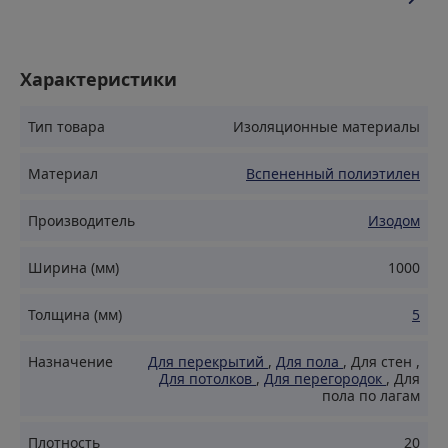
теплоизоляционный материал, разработанный для
создания комфортного и энергоэффективного
пространства. Этот материал обеспечивает
Характеристики
надежную защиту от теплопотерь и звуковых
воздействий, идеально подходя для различных
Тип товара
Изоляционные материалы
строительных и ремонтных задач.
Материал
Вспененный полиэтилен
Преимущества
Производитель
Изодом
Ширина (мм)
Эффективная теплоизоляция: Материал обладает
1000
низкой теплопроводностью, что значительно
снижает теплопотери и помогает поддерживать
Толщина (мм)
5
оптимальную температуру в помещении.
Прочность и долговечность: Устойчив к
Назначение
Для перекрытий
,
Для пола
,
Для стен
,
механическим повреждениям, что гарантирует его
Для потолков
,
Для перегородок
,
Для
долговечность и надежность на протяжении многих
пола по лагам
лет.
Звукоизоляция: Отличные звукоизоляционные
Плотность
20