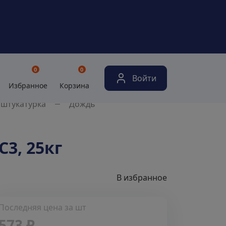
0
0
Войти
Избранное
Корзина
 штукатурка
Дождь
3, 25кг
В избранное
Последняя цена за шт
573 ₽