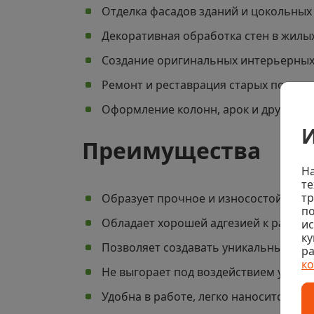
Отделка фасадов зданий и цокольных
Декоративная обработка стен в жил
Создание оригинальных интерьерных 
Ремонт и реставрация старых поверх
Оформление колонн, арок и других а
И
Преимущества
На
те
тр
Образует прочное и износостойкое п
по
Обладает хорошей адгезией к разли
и
ку
Позволяет создавать уникальные виз
ра
к
Не выгорает под воздействием ультр
Удобна в работе, легко наносится и 