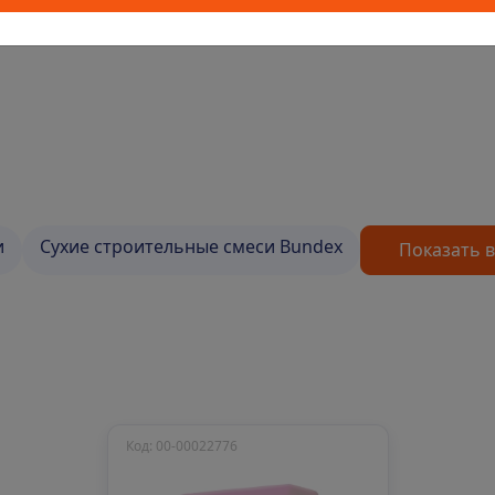
т вредных для здоровья компонентов
и
Сухие строительные смеси Bundex
Показать в
Код: 00-00022776