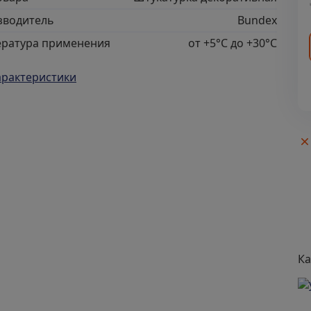
зводитель
Bundex
ература применения
от +5°С до +30°С
арактеристики
Ка