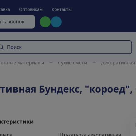
тавка
Оптовикам
Контакты
ать звонок
лочные материалы
Сухие смеси
Декоративная
ивная Бундекс, "короед", С
ктеристики
овара
Штукатурка декоративная