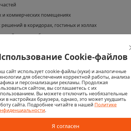
 частей
ых и коммерческих помещениях
решений в коридорах, гостиных и холлах
ностей с целью обновления внешнего вида
рхитектурных элементов
спользование Cookie-файлов
ш сайт использует cookie-файлы (куки) и аналогичные
хнологии для обеспечения корректной работы, анализа
афика и персонализации рекламы. Продолжая
окрытие, устойчивое к механическим повреждениям
льзоваться сайтом, вы соглашаетесь с их
чным типам оснований
спользованием. Вы можете отключить необязательные
ки в настройках браузера, однако, это может ухудшить
уальные эффекты благодаря разнообразию техник нане
боту сайта. Подробнее читайте в нашей
Политике
онфиденциальности
.
афиолета, сохраняя насыщенность цвета
распределяется по поверхности
Я согласен