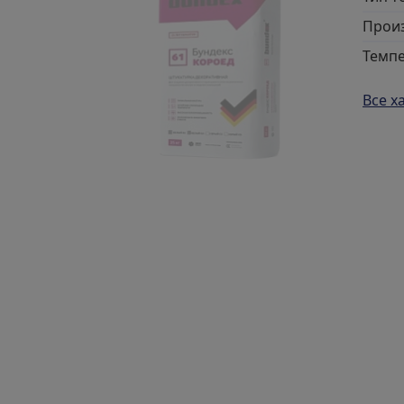
Прои
Темп
Все х