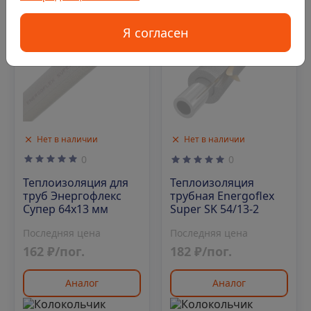
Я согласен
Нет в наличии
Нет в наличии
0
0
Теплоизоляция для
Теплоизоляция
труб Энергофлекс
трубная Energoflex
Супер 64х13 мм
Super SK 54/13-2
Последняя цена
Последняя цена
162 ₽/пог.
182 ₽/пог.
Аналог
Аналог