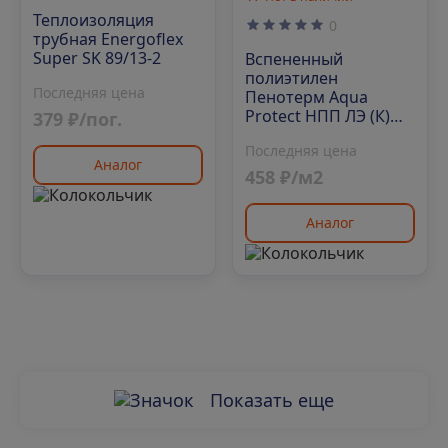
Теплоизоляция
0
трубная Energoflex
Super SK 89/13-2
Вспененный
полиэтилен
Последняя цена
Пенотерм Aqua
Protect НПП ЛЭ (К)
379 ₽/пог.
8х1250х50
Последняя цена
Аналог
458 ₽/м2
Аналог
Показать еще