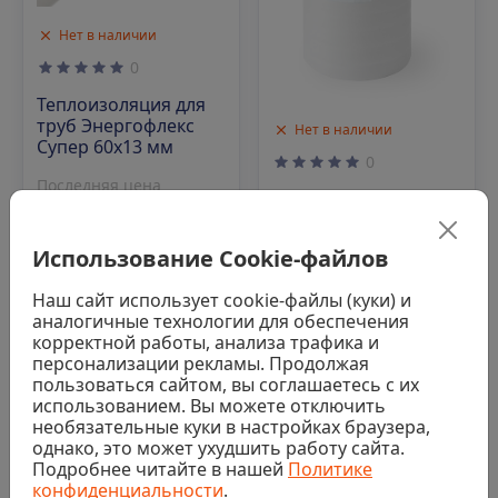
Нет в наличии
0
Теплоизоляция для
труб Энергофлекс
Нет в наличии
Супер 60х13 мм
0
Последняя цена
Вспененный
151 ₽/м
полиэтилен
Пенотерм НПП ЛЭ (Э)
Использование Cookie-файлов
5х1300х50
Аналог
Наш сайт использует cookie-файлы (куки) и
Последняя цена
аналогичные технологии для обеспечения
155 ₽/м2
корректной работы, анализа трафика и
персонализации рекламы. Продолжая
Аналог
пользоваться сайтом, вы соглашаетесь с их
использованием. Вы можете отключить
необязательные куки в настройках браузера,
однако, это может ухудшить работу сайта.
Подробнее читайте в нашей
Политике
Код: 00-00009049
Код: 00-00023844
конфиденциальности
.