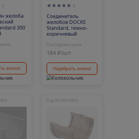
0
0
н желоба
Соединитель
еский
желобов DOCKE
andard 300
Standard, темно-
й
коричневый
 цена
Последняя цена
т
184 ₽/шт
ть аналог
Подобрать аналог
5829
Код: 00-00016805