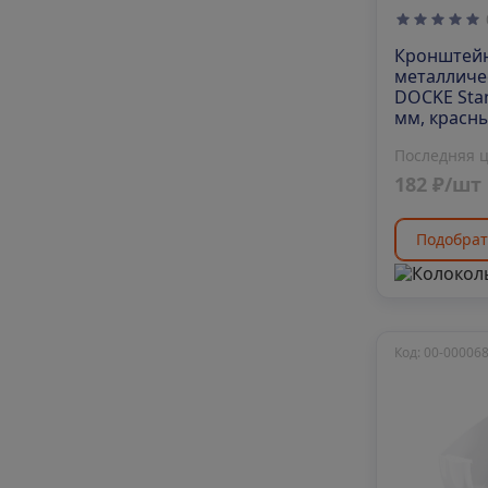
Кронштей
металличе
DOCKE Sta
мм, красн
Последняя 
182 ₽/шт
Подобрат
Код: 00-00006