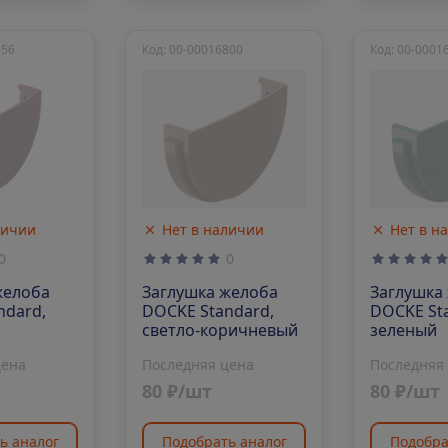
656
Код: 00-00016800
Код: 00-0001
личии
Нет в наличии
Нет в н
0
0
желоба
Заглушка желоба
Заглушка
ndard,
DOCKE Standard,
DOCKE St
светло-коричневый
зеленый
цена
Последняя цена
Последняя
80 ₽/шт
80 ₽/шт
ь аналог
Подобрать аналог
Подобра