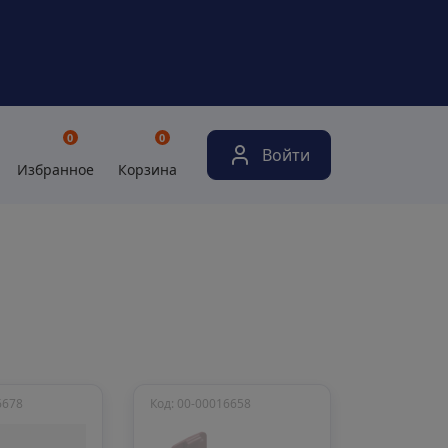
0
0
Войти
Избранное
Корзина
а
6678
Код: 00-00016658