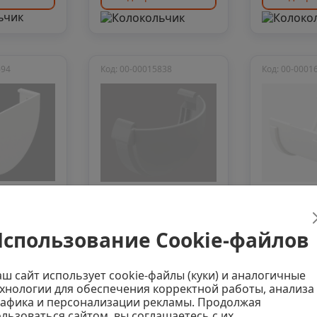
694
Код: 00-00015838
Код: 00-0001
личии
Нет в наличии
Нет в н
0
0
спользование Cookie-файлов
желоба
Заглушка желоба
Соединит
mium,
DOCKE Premium,
желобов
графит
Standard,
ш сайт использует cookie-файлы (куки) и аналогичные
хнологии для обеспечения корректной работы, анализа
цена
Последняя цена
Последняя
афика и персонализации рекламы. Продолжая
113 ₽/шт
160 ₽/ш
льзоваться сайтом, вы соглашаетесь с их