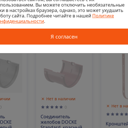
спользованием. Вы можете отключить необязательные
ки в настройках браузера, однако, это может ухудшить
ь аналог
Подобрать аналог
Подобра
боту сайта. Подробнее читайте в нашей
Политике
онфиденциальности
.
Я согласен
686
Код: 00-00016666
Код: 00-0001
Нет в наличии
личии
Нет в н
0
0
Соединитель
ль
желобов DOCKE
DOCKE
Кронштей
Standard, красный
серый