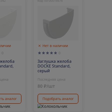
6342
Код: 00-00016676
аличии
Нет в наличии
0
0
 желоба
Заглушка желоба
andard,
DOCKE Standard,
серый
 цена
Последняя цена
80 ₽/шт
ть аналог
Подобрать аналог