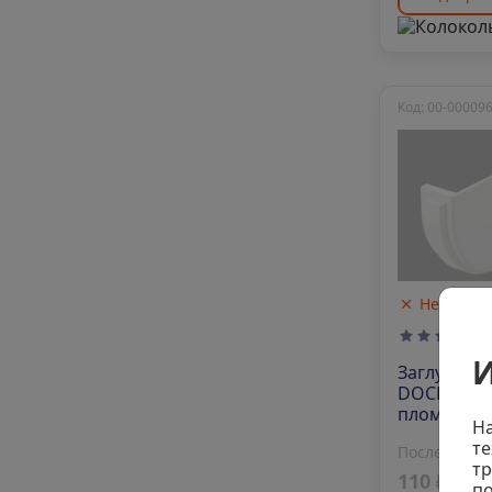
Код: 00-00009
Нет в на
И
Заглушка 
DOCKE Pre
пломбир
На
те
Последняя 
тр
110 ₽/шт
по