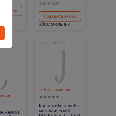
166 ₽/шт
ть аналог
Подобрать аналог
8979
Код: 00-00016679
Нет в наличии
аличии
0
0
Кронштейн желоба
металлический
н желоба
DOCKE Standard 300