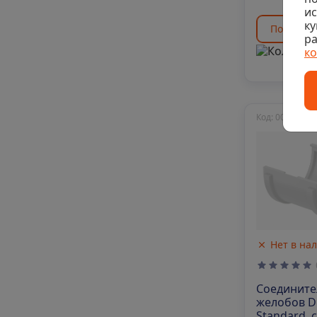
и
ку
Подобрат
ра
к
Код: 00-00016
Нет в на
Соедините
желобов 
Standard, 