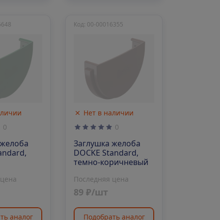
6648
Код: 00-00016355
аличии
Нет в наличии
0
0
 желоба
Заглушка желоба
andard,
DOCKE Standard,
темно-коричневый
 цена
Последняя цена
89 ₽/шт
ть аналог
Подобрать аналог