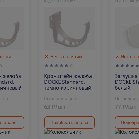
802
Код: 00-00016357
Код: 00-0001
личии
Нет в наличии
Нет в н
0
0
н желоба
Кронштейн желоба
Заглушка
ndard,
DOCKE Standard,
DOCKE St
ричневый
темно-коричневый
белый
цена
Последняя цена
Последняя
63 ₽/шт
77 ₽/шт
ь аналог
Подобрать аналог
Подобра