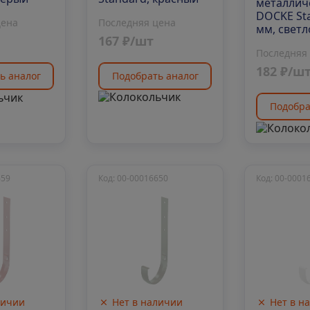
металлич
DOCKE St
Последняя цена
цена
мм, светл
167 ₽/шт
коричне
Последняя
182 ₽/ш
Подобрать аналог
ь аналог
Подобра
659
Код: 00-00016650
Код: 00-0001
личии
Нет в наличии
Нет в н