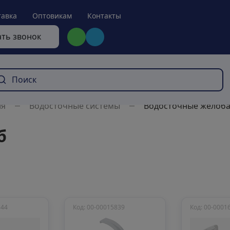
тавка
Оптовикам
Контакты
ать звонок
ля
Водосточные системы
Водосточные желоб
б
344
Код: 00-00015839
Код: 00-0001