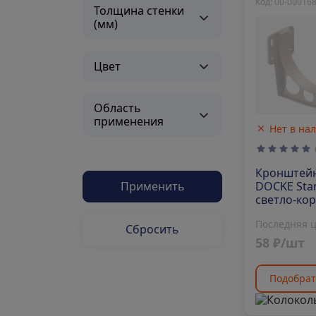
Код: 00-00016
Толщина стенки
(мм)
Цвет
Область
применения
Нет в на
Кронштей
DOCKE Sta
Применить
светло-ко
Последняя 
Сбросить
58 ₽/шт
Подобрат