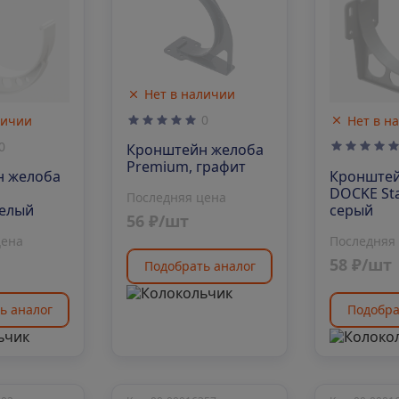
Нет в наличии
0
личии
Нет в н
0
Кронштейн желоба
Premium, графит
н желоба
Кронштей
DOCKE St
Последняя цена
белый
серый
56 ₽/шт
цена
Последняя
58 ₽/шт
Подобрать аналог
ь аналог
Подобра