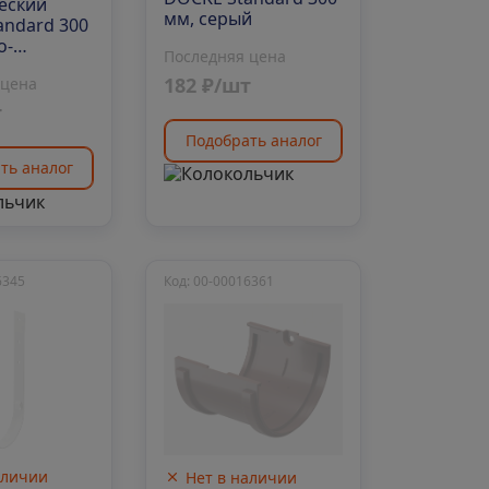
еский
мм, серый
andard 300
о-
Последняя цена
вый
182 ₽/шт
 цена
т
Подобрать аналог
ть аналог
6345
Код: 00-00016361
аличии
Нет в наличии