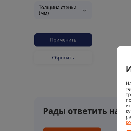
Толщина стенки
(мм)
Применить
Сбросить
И
На
те
тр
по
и
Рады ответить на в
ку
ра
к