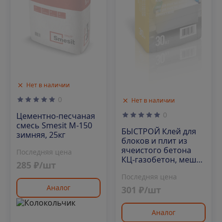
Нет в наличии
0
Нет в наличии
0
Цементно-песчаная
смесь Smesit М-150
БЫСТРОЙ Клей для
зимняя, 25кг
блоков и плит из
ячеистого бетона
Последняя цена
КЦ-газобетон, мешок
285 ₽/шт
30кг/48под
Последняя цена
Аналог
301 ₽/шт
Аналог