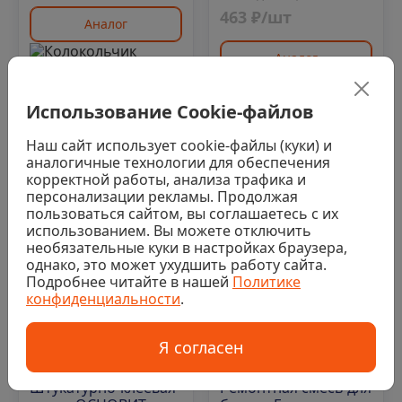
463 ₽/шт
Аналог
Аналог
Использование Cookie-файлов
Код: 00-00020067
Код: 00-00013693
Наш сайт использует cookie-файлы (куки) и
аналогичные технологии для обеспечения
корректной работы, анализа трафика и
персонализации рекламы. Продолжая
пользоваться сайтом, вы соглашаетесь с их
использованием. Вы можете отключить
необязательные куки в настройках браузера,
однако, это может ухудшить работу сайта.
Подробнее читайте в нашей
Политике
конфиденциальности
.
Нет в наличии
Нет в наличии
Я согласен
0
0
Штукатурно-клеевая
Ремонтная смесь для