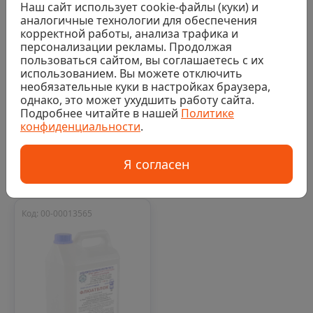
Наш сайт использует cookie-файлы (куки) и
0
0
аналогичные технологии для обеспечения
корректной работы, анализа трафика и
Грунтовка
Универсальная
персонализации рекламы. Продолжая
антикоррозивная
фасадная грунтовка
пользоваться сайтом, вы соглашаетесь с их
Bergauf GF-21,
Baumit UniPrimer,
использованием. Вы можете отключить
красно-коричневый,
25кг
необязательные куки в настройках браузера,
25кг
однако, это может ухудшить работу сайта.
Последняя цена
Последняя цена
Подробнее читайте в нашей
Политике
3 801 ₽/шт
3 968 ₽/шт
конфиденциальности
.
Аналог
Аналог
Я согласен
Код: 00-00013565