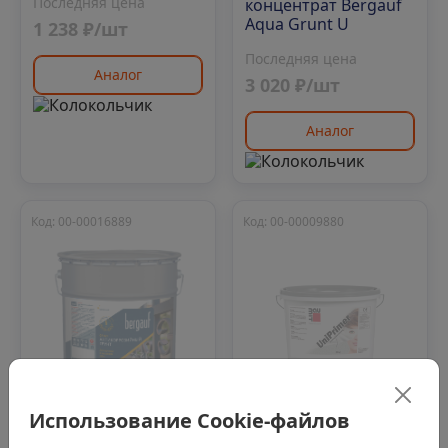
Последняя цена
концентрат Bergauf
Aqua Grunt U
1 238 ₽/шт
Последняя цена
Аналог
3 020 ₽/шт
Аналог
Код: 00-00016889
Код: 00-00009880
Использование Cookie-файлов
Нет в наличии
Нет в наличии