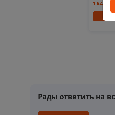
1 823 ₽/ш
Куп
Рады ответить на в