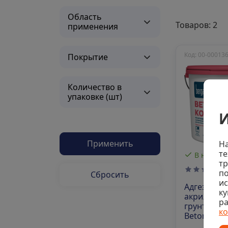
Область
Товаров: 2
применения
Код: 00-00013
Покрытие
Количество в
упаковке (шт)
И
Применить
На
те
В наличи
тр
по
Сбросить
и
Адгезионн
ку
акриловая
ра
грунтовка 
к
Beton Kont
ЗИМА, 14 к