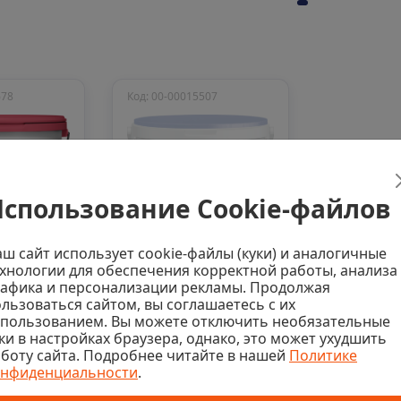
678
Код: 00-00015507
спользование Cookie-файлов
ш сайт использует cookie-файлы (куки) и аналогичные
Нет в наличии
хнологии для обеспечения корректной работы, анализа
и 44 шт
0
афика и персонализации рекламы. Продолжая
0
льзоваться сайтом, вы соглашаетесь с их
Грунтовка
спользованием. Вы можете отключить необязательные
акриловая
ая
ки в настройках браузера, однако, это может ухудшить
адгезивная Bergauf
боту сайта. Подробнее читайте в нашей
Политике
Praktik бетон-
Bergauf
онфиденциальности
.
контакт, ЛЕТО-
akt, ЛЕТО-
Последняя цена
ЗИМА, 14кг
г