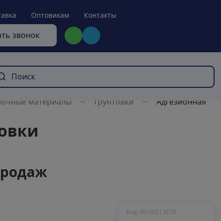
тавка
Оптовикам
Контакты
ать звонок
лочные материалы
Грунтовки
Адгезионная
товки
продаж
Код: 00-00013678