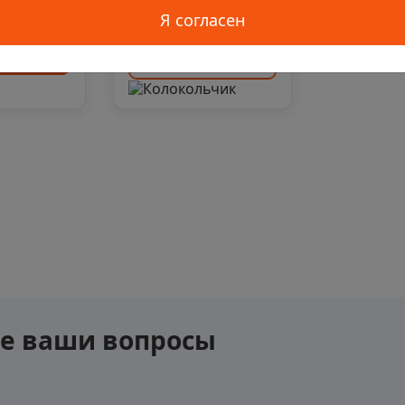
т
1 238 ₽/шт
Я согласен
ить
Подобрать аналог
се ваши вопросы