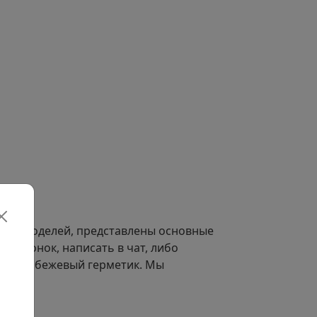
ыбор моделей, представлены основные
й звонок, написать в чат, либо
каз на бежевый герметик. Мы