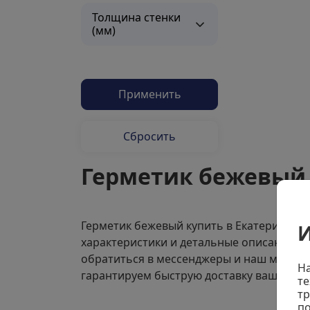
Толщина стенки
(мм)
Применить
Сбросить
Герметик бежевый 
Герметик бежевый купить в Екатеринбур
И
характеристики и детальные описания. Ес
обратиться в мессенджеры и наш менедж
На
гарантируем быструю доставку вашего то
те
тр
по