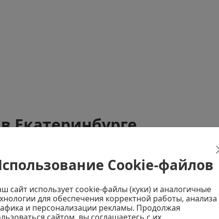
в Екатеринбурге
ге. На нашем сайте вы найдете низкие цены, широкий в
спользование Cookie-файлов
ли вам нужна консультация, вы можете заказать обратны
ер поможет вам определиться с выбором и оформит за
ш сайт использует cookie-файлы (куки) и аналогичные
вара!
хнологии для обеспечения корректной работы, анализа
афика и персонализации рекламы. Продолжая
льзоваться сайтом, вы соглашаетесь с их