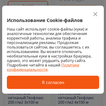
Аналог
Аналог
Использование Cookie-файлов
Наш сайт использует cookie-файлы (куки) и
Код: 00-00021115
Код: 00-00015737
аналогичные технологии для обеспечения
корректной работы, анализа трафика и
персонализации рекламы. Продолжая
пользоваться сайтом, вы соглашаетесь с их
использованием. Вы можете отключить
необязательные куки в настройках браузера,
однако, это может ухудшить работу сайта.
Подробнее читайте в нашей
Политике
конфиденциальности
.
Нет в наличии
Нет в наличии
Я согласен
0
0
Геотекстиль
Геотекстиль
нетканый Геофлакс
нетканый Геофлакс
200 г/м2 3x100 м
200 г/м2 4x100 м