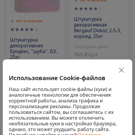
Нет в наличии
0
Штукатурка
Нет в наличии
декоративная
0
Bergauf Dekor, 2.5-3,
короед, 25кг
Штукатурка
декоративная
Последняя цена
Бундекс, "шуба", Б3,
763 ₽/шт
25кг
Последняя цена
Аналог
730 ₽/шт
Использование Cookie-файлов
Наш сайт использует cookie-файлы (куки) и
Аналог
аналогичные технологии для обеспечения
корректной работы, анализа трафика и
персонализации рекламы. Продолжая
пользоваться сайтом, вы соглашаетесь с их
Код: 00-00006204
Код: 00-00022460
использованием. Вы можете отключить
необязательные куки в настройках браузера,
однако, это может ухудшить работу сайта.
Подробнее читайте в нашей
Политике