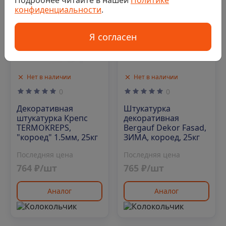
конфиденциальности
.
Я согласен
Нет в наличии
Нет в наличии
0
0
Декоративная
Штукатурка
штукатурка Крепс
декоративная
TERMOKREPS,
Bergauf Dekor Fasad,
"короед" 1.5мм, 25кг
ЗИМА, короед, 25кг
Последняя цена
Последняя цена
764 ₽/шт
765 ₽/шт
Аналог
Аналог