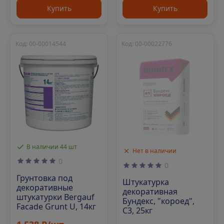
Купить
Купить
Код: 00-00014544
Код: 00-00022776
В наличии 44 шт
Нет в наличии
0
0
Грунтовка под
Штукатурка
декоративные
декоративная
штукатурки Bergauf
Бундекс, "короед",
Facade Grunt U, 14кг
С3, 25кг