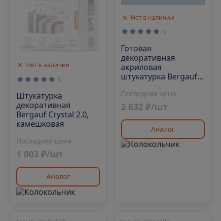
Нет в наличии
0
Готовая
декоративная
Нет в наличии
акриловая
штукатурка Bergauf
0
Crystal Pasta
Последняя цена
"камешковая", 1-1.5,
Штукатурка
25кг
декоративная
2 632 ₽/шт
Bergauf Crystal 2.0,
камешковая
Аналог
Последняя цена
1 003 ₽/шт
Аналог