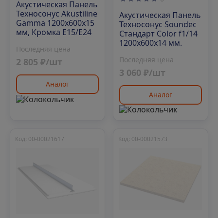
Акустическая Панель
Техносонус Akustiline
Акустическая Панель
Gamma 1200х600х15
Техносонус Soundec
мм, Кромка Е15/Е24
Стандарт Color f1/14
1200х600х14 мм.
Последняя цена
Последняя цена
2 805 ₽/шт
3 060 ₽/шт
Аналог
Аналог
Код: 00-00021617
Код: 00-00021573