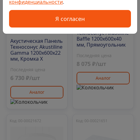
конфиденциальности
.
Нет в наличии
0
Я согласен
Нет в наличии
Акустическая Панель
0
Техносонус Akustiline
Baffle 1200х600х40
Акустическая Панель
мм, Прямоугольник
Техносонус Akustiline
Gamma 1200х600х22
Последняя цена
мм, Кромка Х
8 075 ₽/шт
Последняя цена
6 730 ₽/шт
Аналог
Аналог
Код: 00-00021672
Код: 00-00021651