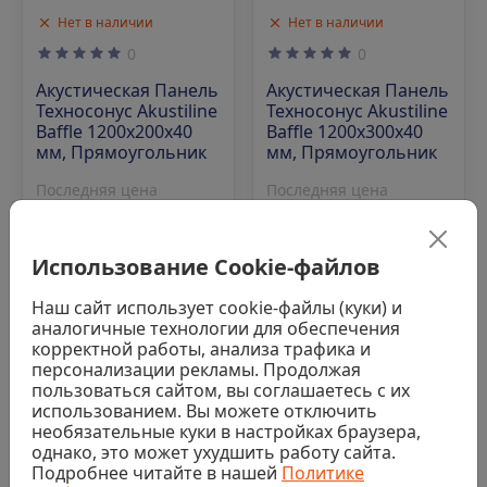
Нет в наличии
Нет в наличии
0
0
Акустическая Панель
Акустическая Панель
Техносонус Akustiline
Техносонус Akustiline
Baffle 1200х200х40
Baffle 1200х300х40
мм, Прямоугольник
мм, Прямоугольник
Последняя цена
Последняя цена
4 260 ₽/шт
5 045 ₽/шт
Использование Cookie-файлов
Аналог
Аналог
Наш сайт использует cookie-файлы (куки) и
аналогичные технологии для обеспечения
корректной работы, анализа трафика и
персонализации рекламы. Продолжая
Код: 00-00021618
Код: 00-00021665
пользоваться сайтом, вы соглашаетесь с их
использованием. Вы можете отключить
необязательные куки в настройках браузера,
однако, это может ухудшить работу сайта.
Подробнее читайте в нашей
Политике