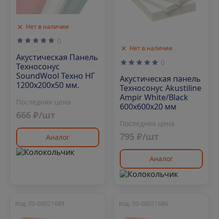
Нет в наличии
0
Нет в наличии
Акустическая Панель
0
Техносонус
SoundWool Техно НГ
Акустическая панель
1200х200х50 мм.
Техносонус Akustiline
Ampir White/Black
Последняя цена
600х600х20 мм
666 ₽/шт
Последняя цена
795 ₽/шт
Аналог
Аналог
Код: 00-00021689
Код: 00-00021686